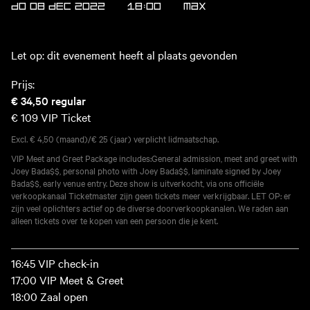
DO 08 DEC 2022
18:00
Max
Let op: dit evenement heeft al plaats gevonden
Prijs:
€ 34,50
regular
€ 109
VIP Ticket
Excl. € 4,50 (maand)/€ 25 (jaar) verplicht lidmaatschap.
VIP Meet and Greet Package includes:General admission, meet and greet with
Joey Bada$$, personal photo with Joey Bada$$, laminate signed by Joey
Bada$$, early venue entry. Deze show is uitverkocht, via ons officiële
verkoopkanaal Ticketmaster zijn geen tickets meer verkrijgbaar. LET OP: er
zijn veel oplichters actief op de diverse doorverkoopkanalen. We raden aan
alleen tickets over te kopen van een persoon die je kent.
16:45 VIP check-in
17:00 VIP Meet & Greet
18:00 Zaal open