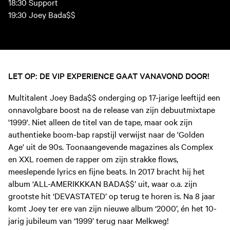
18:30 Support
19:30 Joey Bada$$
LET OP: DE VIP EXPERIENCE GAAT VANAVOND DOOR!
Multitalent Joey Bada$$ onderging op 17-jarige leeftijd een
onnavolgbare boost na de release van zijn debuutmixtape
'1999'. Niet alleen de titel van de tape, maar ook zijn
authentieke boom-bap rapstijl verwijst naar de 'Golden
Age' uit de 90s. Toonaangevende magazines als Complex
en XXL roemen de rapper om zijn strakke flows,
meeslepende lyrics en fijne beats. In 2017 bracht hij het
album ‘ALL-AMERIKKKAN BADA$$’ uit, waar o.a. zijn
grootste hit ‘DEVASTATED’ op terug te horen is. Na 8 jaar
komt Joey ter ere van zijn nieuwe album ‘2000’, én het 10-
jarig jubileum van ‘1999’ terug naar Melkweg!