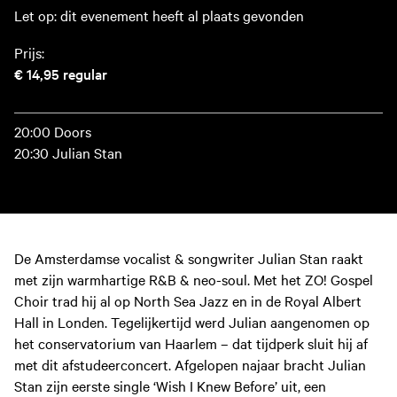
Let op: dit evenement heeft al plaats gevonden
Prijs:
€ 14,95
regular
20:00 Doors
20:30 Julian Stan
De Amsterdamse vocalist & songwriter Julian Stan raakt
met zijn warmhartige R&B & neo-soul. Met het ZO! Gospel
Choir trad hij al op North Sea Jazz en in de Royal Albert
Hall in Londen. Tegelijkertijd werd Julian aangenomen op
het conservatorium van Haarlem – dat tijdperk sluit hij af
met dit afstudeerconcert. Afgelopen najaar bracht Julian
Stan zijn eerste single ‘Wish I Knew Before’ uit, een