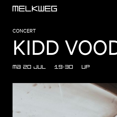
Logo, naar home
CONCERT
KIDD VOO
MA 20 JUL
19:30
UP