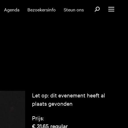
Open zoekformul
Agenda
Bezoekersinfo
Steun ons
Open menu
Let op: dit evenement heeft al
plaats gevonden
Prijs:
€ 31,65
regular