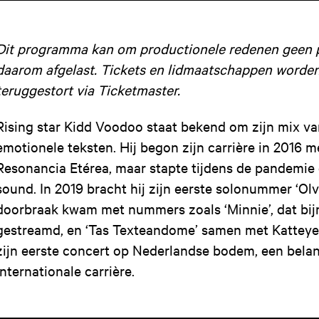
Dit programma kan om productionele redenen geen p
daarom afgelast. Tickets en lidmaatschappen worde
teruggestort via Ticketmaster.
Rising star Kidd Voodoo staat bekend om zijn mix va
emotionele teksten. Hij begon zijn carrière in 2016 
Resonancia Etérea, maar stapte tijdens de pandemie 
sound. In 2019 bracht hij zijn eerste solonummer ‘Olvi
doorbraak kwam met nummers zoals ‘Minnie’, dat bij
gestreamd, en ‘Tas Texteandome’ samen met Katteyes.
zijn eerste concert op Nederlandse bodem, een belang
internationale carrière.