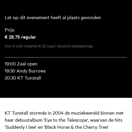
Let op: dit evenement heeft al plaats gevonden
Prijs:
€ 28,75
regular
Excl. € 4,50 (maand)/€ 25 (jaar) verplicht lidmaatschap.
19:00 Zaal open
19:30 Andy Burrows
20:30 KT Tunstall
KT Tunstall stormde in 2004 de muziekwereld binnen met
haar debuutalbum 'Eye to the Telescope', waarvan de hits
'Suddenly I See' en 'Black Horse & the Cherry Tree'