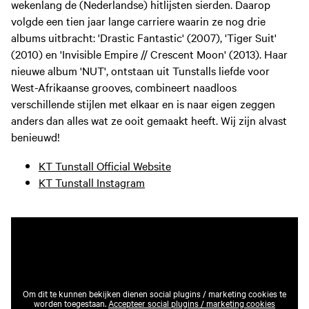
wekenlang de (Nederlandse) hitlijsten sierden. Daarop
volgde een tien jaar lange carriere waarin ze nog drie
albums uitbracht: 'Drastic Fantastic' (2007), 'Tiger Suit'
(2010) en 'Invisible Empire // Crescent Moon' (2013). Haar
nieuwe album 'NUT', ontstaan uit Tunstalls liefde voor
West-Afrikaanse grooves, combineert naadloos
verschillende stijlen met elkaar en is naar eigen zeggen
anders dan alles wat ze ooit gemaakt heeft. Wij zijn alvast
benieuwd!
KT Tunstall Official Website
KT Tunstall Instagram
Om dit te kunnen bekijken dienen social plugins / marketing cookies te
worden toegestaan.
Accepteer social plugins / marketing cookies