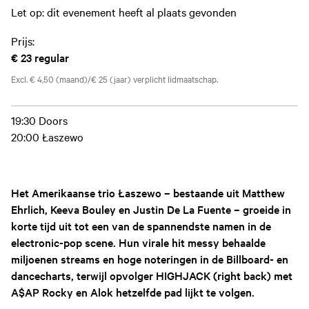
Let op: dit evenement heeft al plaats gevonden
Prijs:
€ 23
regular
Excl. € 4,50 (maand)/€ 25 (jaar) verplicht lidmaatschap.
19:30 Doors
20:00 Łaszewo
Het Amerikaanse trio Łaszewo – bestaande uit Matthew
Ehrlich, Keeva Bouley en Justin De La Fuente – groeide in
korte tijd uit tot een van de spannendste namen in de
electronic-pop scene. Hun virale hit
messy
behaalde
miljoenen streams en hoge noteringen in de Billboard- en
dancecharts, terwijl opvolger
HIGHJACK (right back)
met
A$AP Rocky en Alok hetzelfde pad lijkt te volgen.