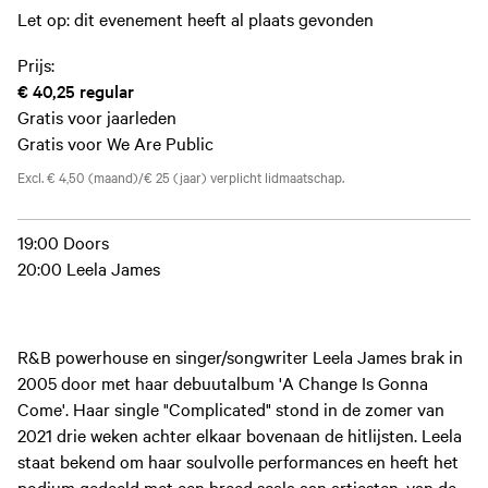
Let op: dit evenement heeft al plaats gevonden
Prijs:
€ 40,25
regular
Gratis voor jaarleden
Gratis voor We Are Public
Excl. € 4,50 (maand)/€ 25 (jaar) verplicht lidmaatschap.
19:00 Doors
20:00 Leela James
R&B powerhouse en singer/songwriter Leela James brak in
2005 door met haar debuutalbum 'A Change Is Gonna
Come'. Haar single "Complicated" stond in de zomer van
2021 drie weken achter elkaar bovenaan de hitlijsten. Leela
staat bekend om haar soulvolle performances en heeft het
podium gedeeld met een breed scala aan artiesten, van de