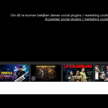
Om dit te kunnen bekijken dienen social plugins / marketing cook
Accepteer social plugins / marketing cook
Speel video 1 af
Speel video 2 af
Speel video 3 af