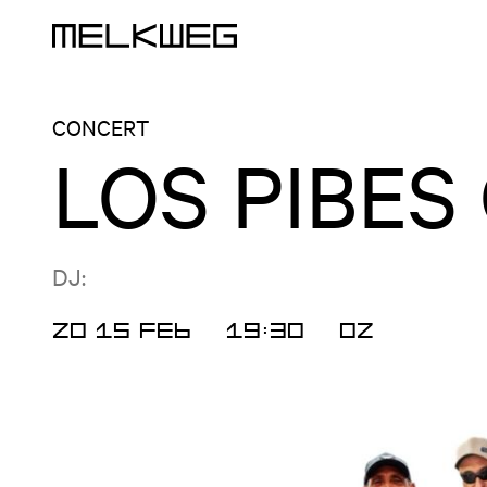
Logo, naar home
CONCERT
LOS PIBE
DJ:
ZO 15 FEB
19:30
OZ