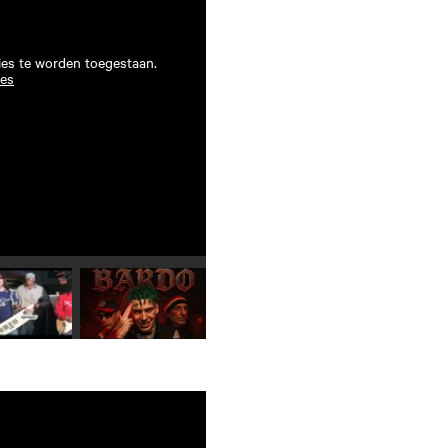
ies te worden toegestaan.
ies
Speel video 4 af
Speel video 5 af