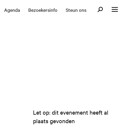
Open zoekformul
Agenda
Bezoekersinfo
Steun ons
Open menu
Let op: dit evenement heeft al
plaats gevonden