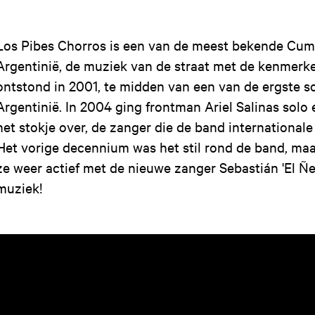
Los Pibes Chorros is een van de meest bekende Cumb
Argentinië, de muziek van de straat met de kenmerke
ontstond in 2001, te midden van een van de ergste so
Argentinië. In 2004 ging frontman Ariel Salinas solo
het stokje over, de zanger die de band international
Het vorige decennium was het stil rond de band, maar
ze weer actief met de nieuwe zanger Sebastián 'El Ñe
muziek!