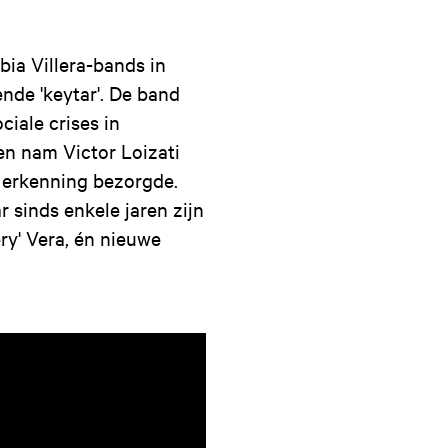
ia Villera-bands in
nde 'keytar'. De band
ciale crises in
 en nam Victor Loizati
e erkenning bezorgde.
 sinds enkele jaren zijn
ry' Vera, én nieuwe