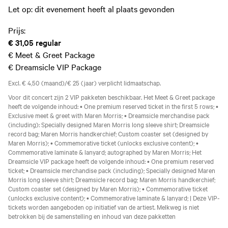
Let op: dit evenement heeft al plaats gevonden
Prijs:
€ 31,05
regular
€
Meet & Greet Package
€
Dreamsicle VIP Package
Excl. € 4,50 (maand)/€ 25 (jaar) verplicht lidmaatschap.
Voor dit concert zijn 2 VIP pakketen beschikbaar. Het Meet & Greet package
heeft de volgende inhoud: • One premium reserved ticket in the first 5 rows; •
Exclusive meet & greet with Maren Morris; • Dreamsicle merchandise pack
(including): Specially designed Maren Morris long sleeve shirt; Dreamsicle
record bag; Maren Morris handkerchief; Custom coaster set (designed by
Maren Morris); • Commemorative ticket (unlocks exclusive content); •
Commemorative laminate & lanyard; autographed by Maren Morris; Het
Dreamsicle VIP package heeft de volgende inhoud: • One premium reserved
ticket; • Dreamsicle merchandise pack (including); Specially designed Maren
Morris long sleeve shirt; Dreamsicle record bag; Maren Morris handkerchief;
Custom coaster set (designed by Maren Morris); • Commemorative ticket
(unlocks exclusive content); • Commemorative laminate & lanyard; | Deze VIP-
tickets worden aangeboden op initiatief van de artiest. Melkweg is niet
betrokken bij de samenstelling en inhoud van deze pakketten