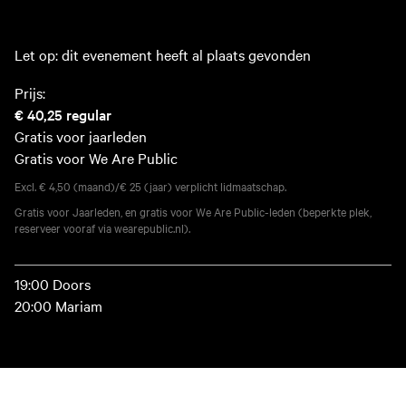
Let op: dit evenement heeft al plaats gevonden
Prijs:
€ 40,25
regular
Gratis voor jaarleden
Gratis voor We Are Public
Excl. € 4,50 (maand)/€ 25 (jaar) verplicht lidmaatschap.
Gratis voor Jaarleden, en gratis voor We Are Public-leden (beperkte plek,
reserveer vooraf via wearepublic.nl).
19:00 Doors
20:00 Mariam