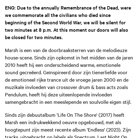
ENG: Due to the annually Remembrance of the Dead, were
we commemorate all the civilians who died since
beginning of the Second World War, we will be silent for
two minutes at 8 p.m. At this moment our doors will also
be closed for two minutes.
Marsh is een van de doorbraaksterren van de melodieuze
house-scene. Sinds zijn opkomst in het midden van de jaren
2010 heeft hij een onderscheidend warme, emotionele
sound gecreëerd. Geïnspireerd door zijn tienerliefde voor
de emotioneel rijke trance uit de vroege jaren 2000 en de
muzikale invloeden van crossover drum & bass acts zoals
Pendulum, heeft hij deze uiteenlopende invloeden
samengebracht in een meeslepende en soulvolle eigen stijl.
Sinds zijn debuutalbum 'Life On The Shore' (2017) heeft
Marsh een indrukwekkend oeuvre opgebouwd, met als
hoogtepunt zijn meest recente album 'Endless' (2023). Zijn
tracks, uitgebracht op labels als Spectrum, Last Night On