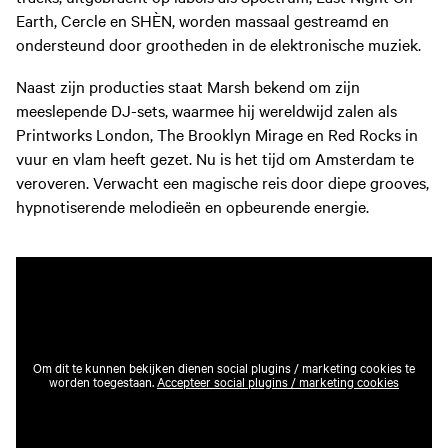
Earth, Cercle en SHÈN, worden massaal gestreamd en
ondersteund door grootheden in de elektronische muziek.
Naast zijn producties staat Marsh bekend om zijn
meeslepende DJ-sets, waarmee hij wereldwijd zalen als
Printworks London, The Brooklyn Mirage en Red Rocks in
vuur en vlam heeft gezet. Nu is het tijd om Amsterdam te
veroveren. Verwacht een magische reis door diepe grooves,
hypnotiserende melodieën en opbeurende energie.
Om dit te kunnen bekijken dienen social plugins / marketing cookies te
worden toegestaan.
Accepteer social plugins / marketing cookies