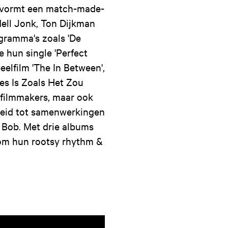
, vormt een match-made-
Mell Jonk, Ton Dijkman
ogramma's zoals 'De
 hun single 'Perfect
elfilm 'The In Between',
les Is Zoals Het Zou
en filmmakers, maar ook
eleid tot samenwerkingen
Bob. Met drie albums
r om hun rootsy rhythm &