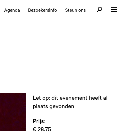
Open zoekformul
Agenda
Bezoekersinfo
Steun ons
Open menu
Let op: dit evenement heeft al
plaats gevonden
Prijs:
€ 28,75