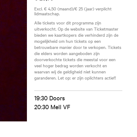
Excl. € 4,50 (maand)/€ 25 (jaar) verplicht
lidmaatschap.
Alle tickets voor dit programma zijn
uitverkocht. Op de website van Ticketmaster
bieden we kaartkopers die verhinderd zijn de
mogelijkheid om hun tickets op een
betrouwbare manier door te verkopen. Tickets
die elders worden aangeboden zijn
doorverkochte tickets die meestal voor een
veel hoger bedrag worden verkocht en
waarvan wij de geldigheid niet kunnen
garanderen. Let op: er zijn oplichters actief!
19:30 Doors
20:30 Mell VF