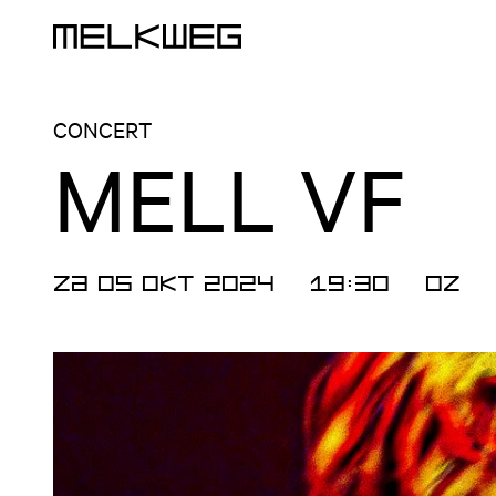
Logo, naar home
CONCERT
MELL VF
ZA 05 OKT 2024
19:30
OZ