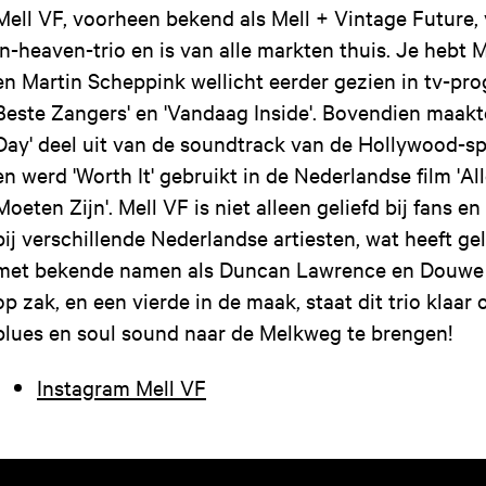
Mell VF, voorheen bekend als Mell + Vintage Future
in-heaven-trio en is van alle markten thuis. Je hebt 
en Martin Scheppink wellicht eerder gezien in tv-pr
Beste Zangers' en 'Vandaag Inside'. Bovendien maakte
Day' deel uit van de soundtrack van de Hollywood-spe
en werd 'Worth It' gebruikt in de Nederlandse film 'Al
Moeten Zijn'. Mell VF is niet alleen geliefd bij fans 
bij verschillende Nederlandse artiesten, wat heeft g
met bekende namen als Duncan Lawrence en Douwe 
op zak, en een vierde in de maak, staat dit trio klaa
blues en soul sound naar de Melkweg te brengen!
Instagram Mell VF