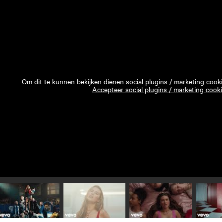
Om dit te kunnen bekijken dienen social plugins / marketing cook
Accepteer social plugins / marketing cook
Speel video 1 af
Speel video 2 af
Speel video 3 af