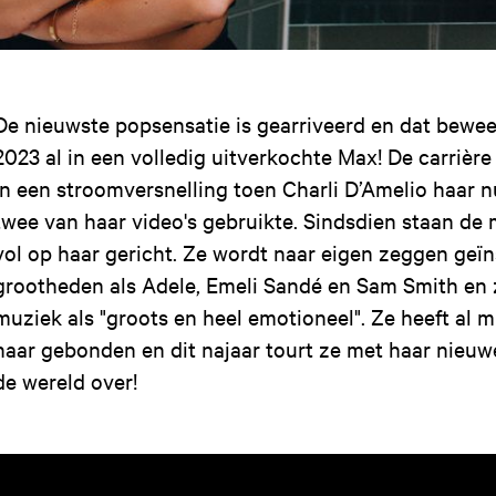
De nieuwste popsensatie is gearriveerd en dat bewee
2023 al in een volledig uitverkochte Max! De carrièr
in een stroomversnelling toen Charli D’Amelio haar n
twee van haar video's gebruikte. Sindsdien staan de
vol op haar gericht. Ze wordt naar eigen zeggen geï
grootheden als Adele, Emeli Sandé en Sam Smith en 
muziek als "groots en heel emotioneel". Ze heeft al m
haar gebonden en dit najaar tourt ze met haar nieuw
de wereld over!