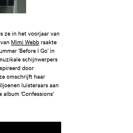
s ze in het voorjaar van
e van
Mimi Webb
raakte
ummer 'Before I Go' in
 muzikale schijnwerpers
nspireerd door
ze omschrijft haar
iljoenen luisteraars aan
e album 'Confessions'