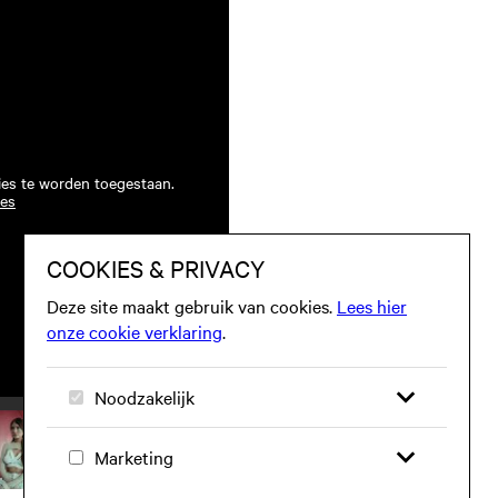
ies te worden toegestaan.
ies
Speel video 4 af
Speel video 5 af