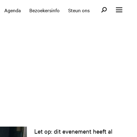
Open zoekformul
Agenda
Bezoekersinfo
Steun ons
Open menu
Let op: dit evenement heeft al