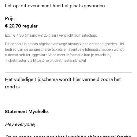
Let op: dit evenement heeft al plaats gevonden
Prijs:
€ 20,70
regular
Excl. € 4,50 (maand)/€ 25 (jaar) verplicht lidmaatschap.
Dit concert is helaas afgelast vanwege onvoorziene omstandigheden. Het
bedrag van de aangeschafte tickets en eventuele lidmaatschappen wordt
automatisch teruggestort. Voor meer informatie kan je terecht bij
Ticketmaster via https://help.ticketmaster.nl/hc/nl
Het volledige tijdschema wordt hier vermeld zodra het
rond is
Statement Mychelle:
Hey everyone,
I’m so sad to announce that I won’t be able to travel for the