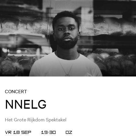
CONCERT
NNELG
Het Grote Rijkdom Spektakel
VR 18 SEP
19:30
OZ