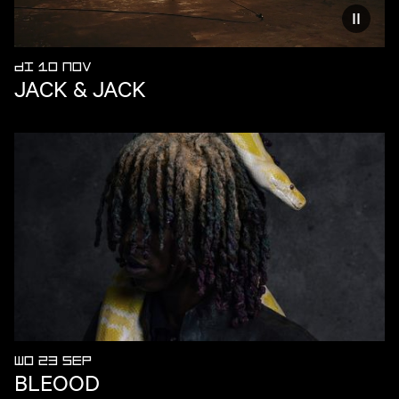
Vermind
DI 10 NOV
JACK & JACK
WO 23 SEP
BLEOOD