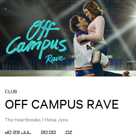
CLUB
OFF CAMPUS RAVE
The Heartbreaks / Heisa Jynx
DO 23 JUL
20:00
OZ