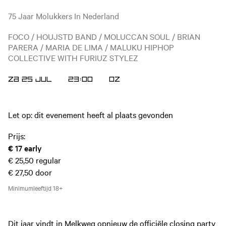
75 Jaar Molukkers In Nederland
FOCO / HOUJSTD BAND / MOLUCCAN SOUL / BRIAN
PARERA / MARIA DE LIMA / MALUKU HIPHOP
COLLECTIVE WITH FURIUZ STYLEZ
ZA 25 JUL
23:00
OZ
Let op: dit evenement heeft al plaats gevonden
Prijs:
€ 17
early
€ 25,50
regular
€ 27,50
door
Minimumleeftijd
18+
Dit jaar vindt in Melkweg opnieuw de officiële closing party