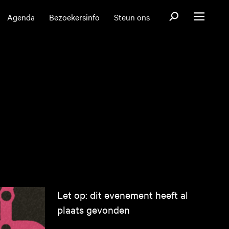
Open zoekformul
Agenda
Bezoekersinfo
Steun ons
Open menu
Let op: dit evenement heeft al
plaats gevonden