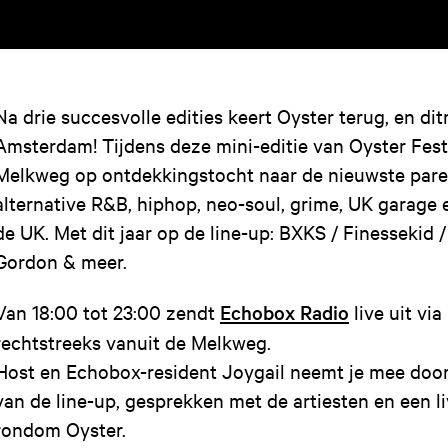
Na drie succesvolle edities keert Oyster terug, en dit
Amsterdam! Tijdens deze mini-editie van Oyster Festi
Melkweg op ontdekkingstocht naar de nieuwste pare
alternative R&B, hiphop, neo-soul, grime, UK garage 
de UK. Met dit jaar op de line-up: BXKS / Finessekid 
Gordon & meer.
Van 18:00 tot 23:00 zendt
Echobox Radio
live uit vi
rechtstreeks vanuit de Melkweg.
Host en Echobox-resident Joygail neemt je mee doo
van de line-up, gesprekken met de artiesten en een li
rondom Oyster.