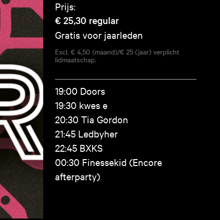
Prijs:
€ 25,30
regular
Gratis voor jaarleden
Excl. € 4,50 (maand)/€ 25 (jaar) verplicht
lidmaatschap.
19:00 Doors
19:30 kwes e
20:30 Tia Gordon
21:45 Ledbyher
22:45 BXKS
00:30 Finessekid (Encore
afterparty)