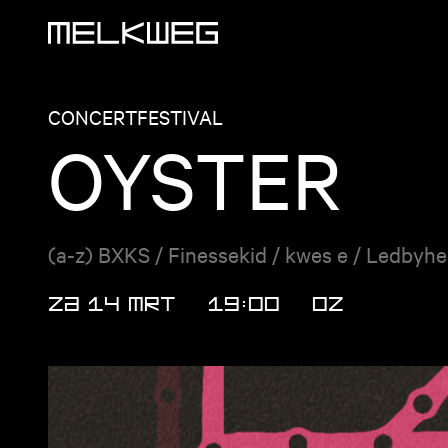
Logo, naar home
CONCERT
FESTIVAL
OYSTER
(a-z) BXKS / Finessekid / kwes e / Ledbyhe
ZA 14 MRT
19:00
OZ