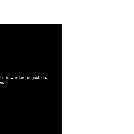
ies te worden toegestaan.
ies