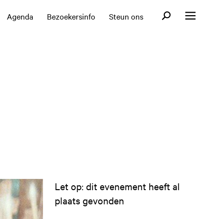
Open zoekformul
Agenda
Bezoekersinfo
Steun ons
Open menu
Let op: dit evenement heeft al
plaats gevonden