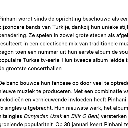
Pinhani wordt sinds de oprichting beschouwd als ee
bijzondere bands van Turkije, dankzij hun unieke sti
benadering. Ze spelen in zowel grote steden als afg
resulteert in een eclectische mix van traditionele mu
begon toen een nummer uit hun eerste album de sou
populaire Turkse tv-serie. Hun tweede album leidde t
de grootste concerthallen.
De band bouwde hun fanbase op door veel te optreden
nieuwe muziek te produceren. Met een combinatie va
melodieën en vernieuwende invloeden heeft Pinhani
15 singles uitgebracht. Hun nieuwste werk, het albu
hitsingles
Dünyadan Uzak
en
Bilir O Beni
, versterke
groeiende populariteit. Op 30 januari keert Pinhani