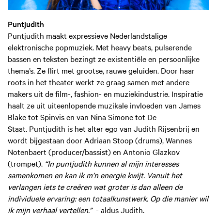
Puntjudith
Puntjudith maakt expressieve Nederlandstalige
elektronische popmuziek. Met heavy beats, pulserende
bassen en teksten bezingt ze existentiële en persoonlijke
thema’s. Ze flirt met grootse, rauwe geluiden. Door haar
roots in het theater werkt ze graag samen met andere
makers uit de film-, fashion- en muziekindustrie. Inspiratie
haalt ze uit uiteenlopende muzikale invloeden van James
Blake tot Spinvis en van Nina Simone tot De
Staat. Puntjudith is het alter ego van Judith Rijsenbrij en
wordt bijgestaan door Adriaan Stoop (drums), Wannes
Notenbaert (producer/bassist) en Antonio Glazkov
(trompet).
“In puntjudith kunnen al mijn interesses
samenkomen en kan ik m’n energie kwijt. Vanuit het
verlangen iets te creëren wat groter is dan alleen de
individuele ervaring: een totaalkunstwerk. Op die manier wil
ik mijn verhaal vertellen.”
- aldus Judith.