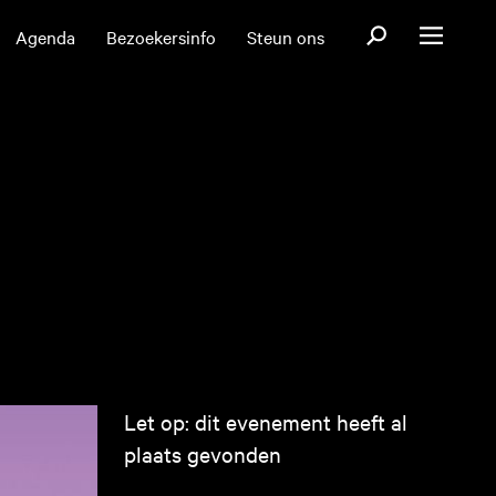
Open zoekformul
Agenda
Bezoekersinfo
Steun ons
Open menu
Let op: dit evenement heeft al
plaats gevonden