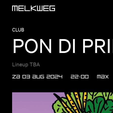
Logo, naar home
CLUB
PON DI PR
Lineup TBA
ZA 03 AUG 2024
22:00
MAX