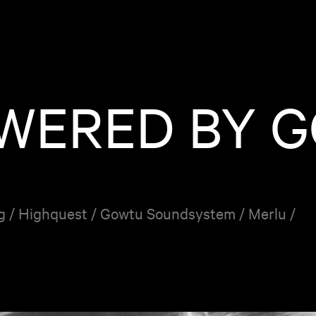
OWERED BY 
ig / Highquest / Gowtu Soundsystem / Merlu /