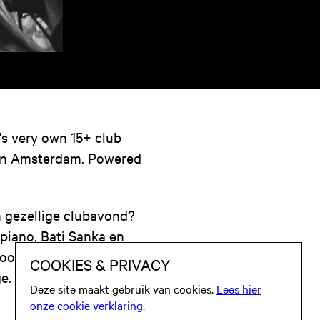
's very own 15+ club
van Amsterdam. Powered
en gezellige clubavond?
piano, Bati Sanka en
 voor top-notch
e. Vertrouw ons, dit