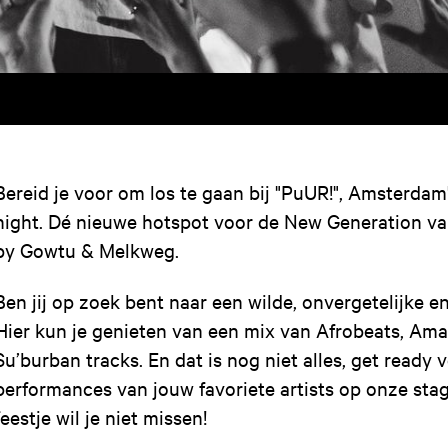
Bereid je voor om los te gaan bij "PuUR!", Amsterdam
night. Dé nieuwe hotspot voor de New Generation 
by Gowtu & Melkweg.
Ben jij op zoek bent naar een wilde, onvergetelijke 
Hier kun je genieten van een mix van Afrobeats, Ama
Su’burban tracks. En dat is nog niet alles, get ready
performances van jouw favoriete artists op onze stag
feestje wil je niet missen!