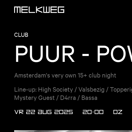
Logo, naar home
CLUB
PUUR - P
Amsterdam's very own 15+ club night
Line-up: High Society / Valsbezig / Topper
Mystery Guest / D4rra / Bassa
VR 22 AUG 2025
20:00
OZ