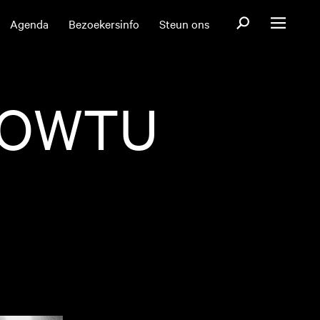
Open zoekformul
Agenda
Bezoekersinfo
Steun ons
Open menu
GOWTU