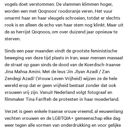
vogels doet verstommen. De vlammen klimmen hoger,
worden een met Qoqnoos’ roodoranje veren. Het vuur
omarmt haar en haar vleugels schroeien, totdat er slechts
rook is en alleen de echo van haar stem nog klinkt. Maar uit
de as herrijst Qoqnoos, om over duizend jaar opnieuw te
sterven.
Sinds een paar maanden vindt de grootste feministische
beweging van deze tijd plaats in Iran, waar mensen massaal
de straat op gaan sinds de dood van de Koerdisch-Iraanse
Jina Mahsa Amini. Met de leus ‘Jin Jîyan Azadî / Zan
Zendegi Azadi’ (Vrouw Leven Vrijheid) wijzen ze de hele
wereld erop dat er geen vrijheid bestaat zonder dat ook
vrouwen vrij zijn. Vanuit Nederland volgt fotograaf en
filmmaker Tina Farifteh de protesten in haar moederland.
Verzet is geen enkele Iraanse vrouw vreemd; al eeuwenlang
vechten vrouwen en de LGBTQIA+ gemeenschap elke dag
weer tegen alle vormen van onderdrukking en voor gelijke