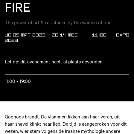
FIRE
The power of art & resistance by the women of Iran
DO 09 MRT 2023
—
ZO 14 MEI
11:00
Expo
2023
Let op: dit evenement heeft al plaats gevonden
11:00 - 19:00
Qoqnoos brandt. De vlammen likken aan haar veren, uit
haar snavel klinkt haar lied. De tijd is aangebroken voor dit
wezen, wier stem volgens de Iraanse mythologie andere