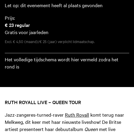
Let op: dit evenement heeft al plaats gevonden
Prijs:
€ 23
regular
Gratis voor jaarleden
Excl. € 4,50 (maand)/€ 25 (jaar) verplicht lidmaatschap.
Het volledige tijdschema wordt hier vermeld zodra het
rond is
RUTH ROYALL LIVE – QUEEN TOUR
Jazz-zangeres-turned-raver
Ruth Royall
komt terug naar
Melkweg, dit keer met haar nieuwste liveshow! De Britse
artiest presenteert haar debuutalbum
Queen
met live