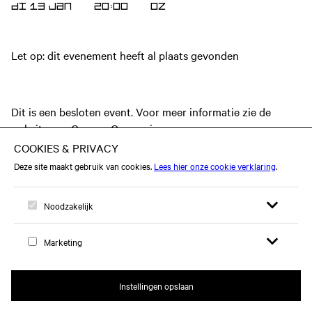
DI 13 JAN
20:00
OZ
Let op: dit evenement heeft al plaats gevonden
Dit is een besloten event. Voor meer informatie zie de
website
van Cygnus Gymnasium.
Open zoekfor
Open me
Logo, naar home