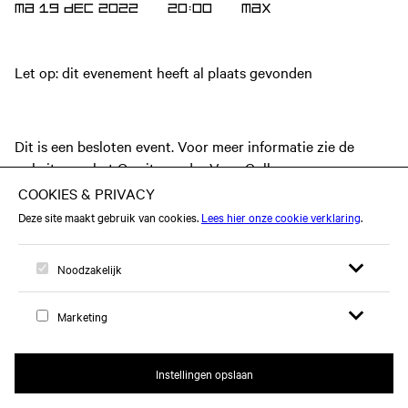
MA 19 DEC 2022
20:00
Max
Let op: dit evenement heeft al plaats gevonden
Dit is een besloten event. Voor meer informatie zie de
website
van het Gerrit van der Veen College.
Open zoekfor
Open me
Logo, naar home