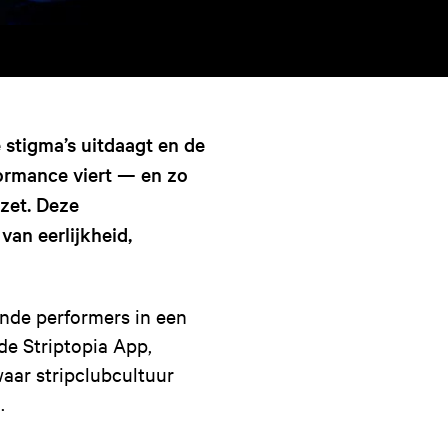
stigma’s uitdaagt en de
ormance viert — en zo
 zet. Deze
an eerlijkheid,
ende performers in een
de Striptopia App,
aar stripclubcultuur
.