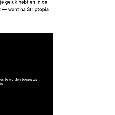
je geluk hebt en in de
ht — want na Striptopia
ies te worden toegestaan.
ies