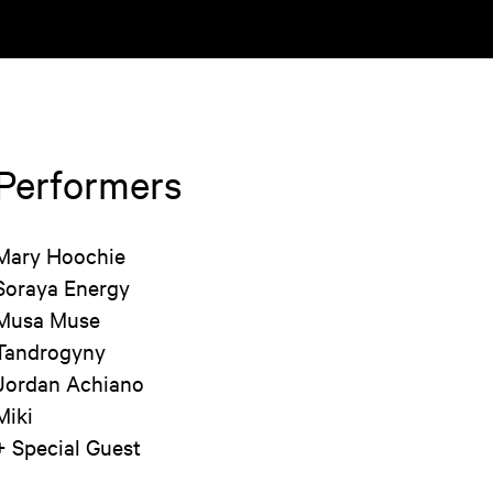
Performers
Mary Hoochie
Soraya Energy
Musa Muse
Tandrogyny
Jordan Achiano
Miki
+ Special Guest