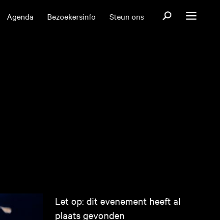
Open zoekformul
Agenda
Bezoekersinfo
Steun ons
Open menu
Let op: dit evenement heeft al
plaats gevonden