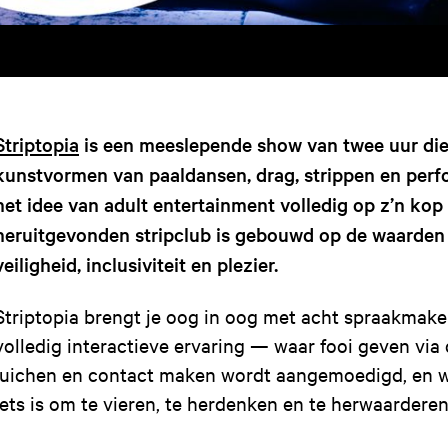
Striptopia
is een meeslepende show van twee uur die 
kunstvormen van paaldansen, drag, strippen en perf
het idee van adult entertainment volledig op z’n kop
heruitgevonden stripclub is gebouwd op de waarden v
veiligheid, inclusiviteit en plezier.
Striptopia brengt je oog in oog met acht spraakmak
volledig interactieve ervaring — waar fooi geven via 
juichen en contact maken wordt aangemoedigd, en w
iets is om te vieren, te herdenken en te herwaarderen