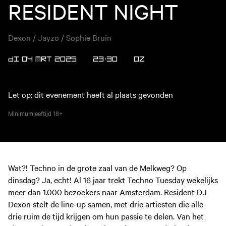
RESIDENT NIGHT
Dexon / Jayzo / Sophie Bruin
DI 04 MRT 2025
23:30
OZ
Let op: dit evenement heeft al plaats gevonden
Minimumleeftijd
18+
Wat?! Techno in de grote zaal van de Melkweg? Op
dinsdag? Ja, echt! Al 16 jaar trekt Techno Tuesday wekelijks
meer dan 1.000 bezoekers naar Amsterdam. Resident DJ
Dexon stelt de line-up samen, met drie artiesten die alle
drie ruim de tijd krijgen om hun passie te delen. Van het