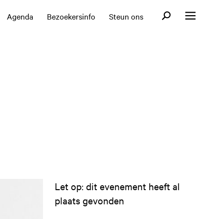
Open zoekformul
Agenda
Bezoekersinfo
Steun ons
Open menu
Let op: dit evenement heeft al
plaats gevonden