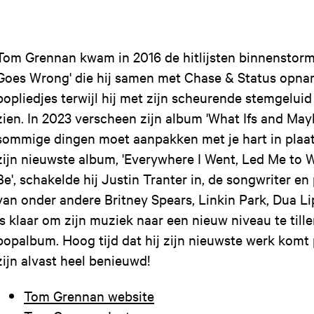
Tom Grennan kwam in 2016 de hitlijsten binnenstorme
Goes Wrong' die hij samen met Chase & Status opnam
popliedjes terwijl hij met zijn scheurende stemgelui
zien. In 2023 verscheen zijn album 'What Ifs and Mayb
sommige dingen moet aanpakken met je hart in plaat
zijn nieuwste album, 'Everywhere I Went, Led Me to W
Be', schakelde hij Justin Tranter in, de songwriter en
van onder andere Britney Spears, Linkin Park, Dua Li
is klaar om zijn muziek naar een nieuw niveau te till
popalbum. Hoog tijd dat hij zijn nieuwste werk komt 
zijn alvast heel benieuwd!
Tom Grennan website