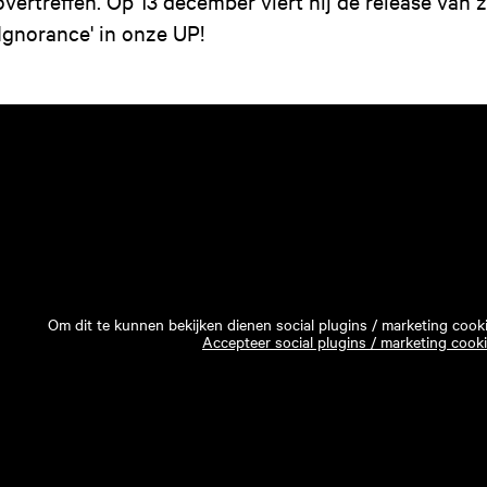
overtreffen. Op 13 december viert hij de release van 
'Ignorance' in onze UP!
Om dit te kunnen bekijken dienen social plugins / marketing cook
Accepteer social plugins / marketing cook