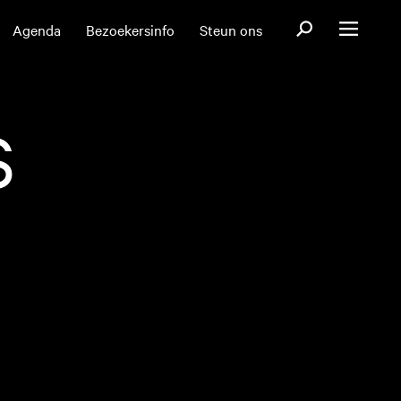
Open zoekformul
Agenda
Bezoekersinfo
Steun ons
Open menu
S