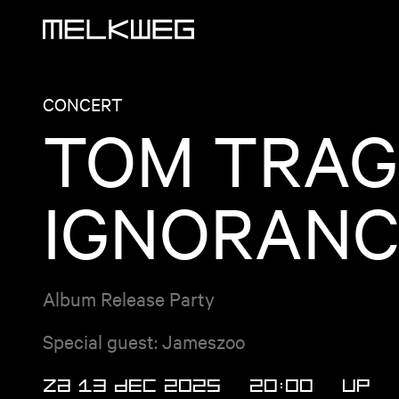
Logo, naar home
CONCERT
TOM TRAG
IGNORANC
Album Release Party
Special guest: Jameszoo
ZA 13 DEC 2025
20:00
UP