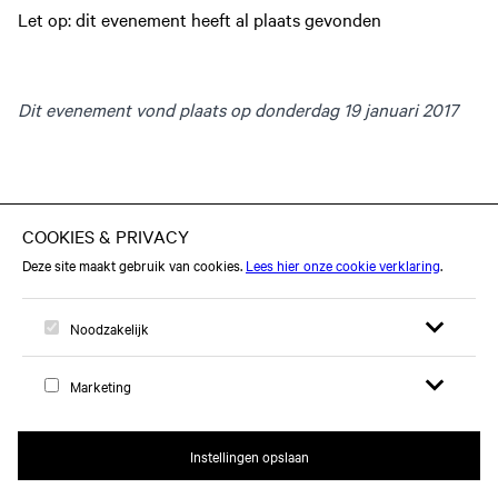
Let op: dit evenement heeft al plaats gevonden
Dit evenement vond plaats op donderdag 19 januari 2017
Open zoekfor
Open me
Logo, naar home