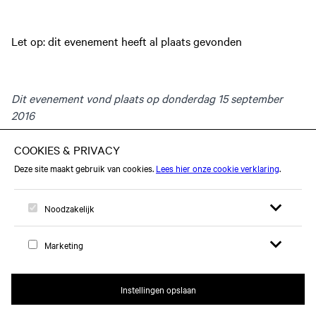
Let op: dit evenement heeft al plaats gevonden
Dit evenement vond plaats op donderdag 15 september
2016
Open zoekfor
Open me
Logo, naar home