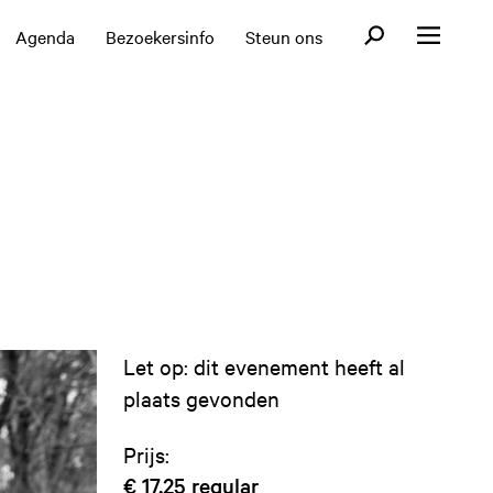
Open zoekformul
Agenda
Bezoekersinfo
Steun ons
Open menu
Let op: dit evenement heeft al
plaats gevonden
Prijs:
€ 17,25
regular