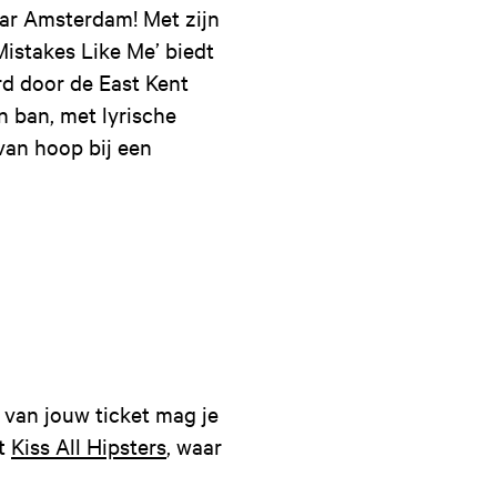
aar Amsterdam! Met zijn
istakes Like Me’ biedt
rd door de East Kent
n ban, met lyrische
van hoop bij een
 van jouw ticket mag je
ht
Kiss All Hipsters
, waar