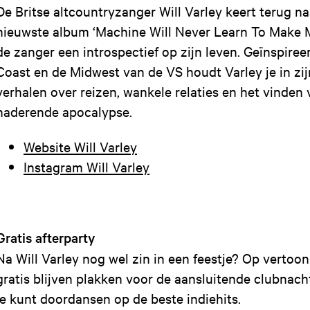
De Britse altcountryzanger Will Varley keert terug n
nieuwste album ‘Machine Will Never Learn To Make M
de zanger een introspectief op zijn leven. Geïnspiree
Coast en de Midwest van de VS houdt Varley je in zij
verhalen over reizen, wankele relaties en het vinden 
naderende apocalypse.
Website Will Varley
Instagram Will Varley
Gratis afterparty
Na Will Varley nog wel zin in een feestje? Op vertoon
gratis blijven plakken voor de aansluitende clubnac
je kunt doordansen op de beste indiehits.