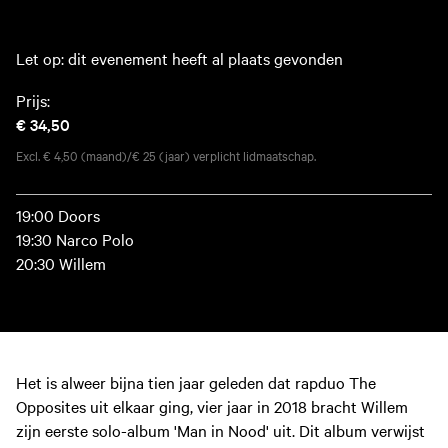
Let op: dit evenement heeft al plaats gevonden
Prijs:
€ 34,50
Excl. € 4,50 (maand)/€ 25 (jaar) verplicht lidmaatschap.
19:00 Doors
19:30 Narco Polo
20:30 Willem
Het is alweer bijna tien jaar geleden dat rapduo The
Opposites uit elkaar ging, vier jaar in 2018 bracht Willem
zijn eerste solo-album 'Man in Nood' uit. Dit album verwijst