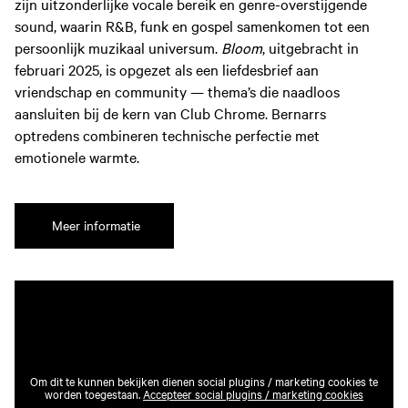
zijn uitzonderlijke vocale bereik en genre-overstijgende
sound, waarin R&B, funk en gospel samenkomen tot een
persoonlijk muzikaal universum.
Bloom
, uitgebracht in
februari 2025, is opgezet als een liefdesbrief aan
vriendschap en community — thema’s die naadloos
aansluiten bij de kern van Club Chrome. Bernarrs
optredens combineren technische perfectie met
emotionele warmte.
Meer informatie
Om dit te kunnen bekijken dienen social plugins / marketing cookies te
worden toegestaan.
Accepteer social plugins / marketing cookies