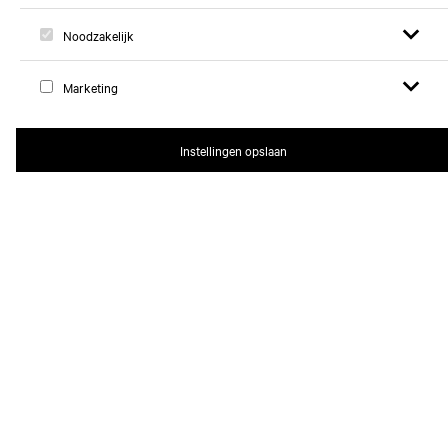
Open zoek
Open
Logo, naar home