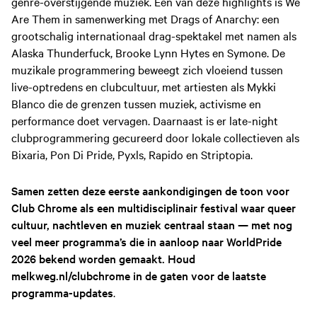
genre-overstijgende muziek. Een van deze highlights is We
Are Them in samenwerking met Drags of Anarchy: een
grootschalig internationaal drag-spektakel met namen als
Alaska Thunderfuck, Brooke Lynn Hytes en Symone. De
muzikale programmering beweegt zich vloeiend tussen
live-optredens en clubcultuur, met artiesten als Mykki
Blanco die de grenzen tussen muziek, activisme en
performance doet vervagen. Daarnaast is er late-night
clubprogrammering gecureerd door lokale collectieven als
Bixaria, Pon Di Pride, Pyxls, Rapido en Striptopia.
Samen zetten deze eerste aankondigingen de toon voor
Club Chrome als een multidisciplinair festival waar queer
cultuur, nachtleven en muziek centraal staan — met nog
veel meer programma’s die in aanloop naar WorldPride
2026 bekend worden gemaakt. Houd
melkweg.nl/clubchrome in de gaten voor de laatste
programma-updates
.