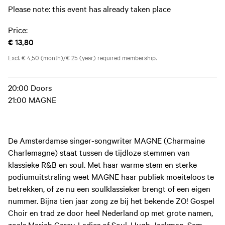
Please note: this event has already taken place
Price:
€ 13,80
Excl. € 4,50 (month)/€ 25 (year) required membership.
20:00 Doors
21:00 MAGNE
De Amsterdamse singer-songwriter MAGNE (Charmaine
Charlemagne) staat tussen de tijdloze stemmen van
klassieke R&B en soul. Met haar warme stem en sterke
podiumuitstraling weet MAGNE haar publiek moeiteloos te
betrekken, of ze nu een soulklassieker brengt of een eigen
nummer. Bijna tien jaar zong ze bij het bekende ZO! Gospel
Choir en trad ze door heel Nederland op met grote namen,
zoals Mariah Carey, Ladies of Soul, Hugh Jackman, Sam