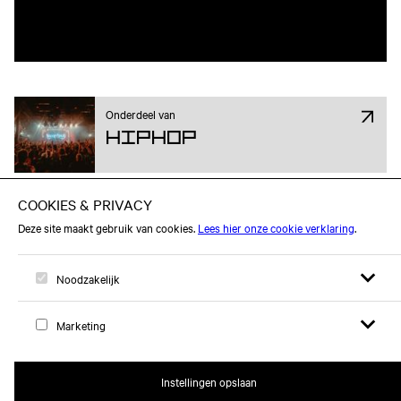
Onderdeel van
Hiphop
Open zoek
Open