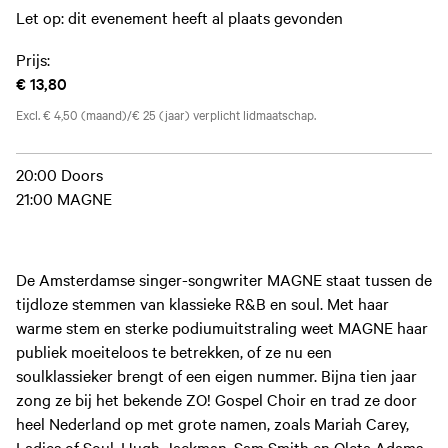
Let op: dit evenement heeft al plaats gevonden
Prijs:
€ 13,80
Excl. € 4,50 (maand)/€ 25 (jaar) verplicht lidmaatschap.
20:00 Doors
21:00 MAGNE
De Amsterdamse singer-songwriter MAGNE staat tussen de
tijdloze stemmen van klassieke R&B en soul. Met haar
warme stem en sterke podiumuitstraling weet MAGNE haar
publiek moeiteloos te betrekken, of ze nu een
soulklassieker brengt of een eigen nummer. Bijna tien jaar
zong ze bij het bekende ZO! Gospel Choir en trad ze door
heel Nederland op met grote namen, zoals Mariah Carey,
Ladies of Soul, Hugh Jackman, Sam Smith en Oleta Adams.