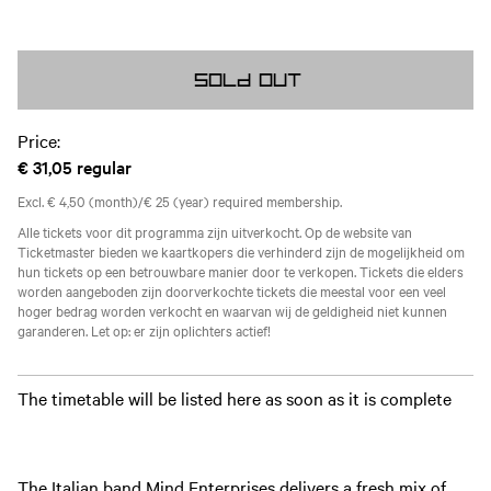
Sold out
Price:
€ 31,05
regular
Excl. € 4,50 (month)/€ 25 (year) required membership.
Alle tickets voor dit programma zijn uitverkocht. Op de website van
Ticketmaster bieden we kaartkopers die verhinderd zijn de mogelijkheid om
hun tickets op een betrouwbare manier door te verkopen. Tickets die elders
worden aangeboden zijn doorverkochte tickets die meestal voor een veel
hoger bedrag worden verkocht en waarvan wij de geldigheid niet kunnen
garanderen. Let op: er zijn oplichters actief!
The timetable will be listed here as soon as it is complete
The Italian band Mind Enterprises delivers a fresh mix of