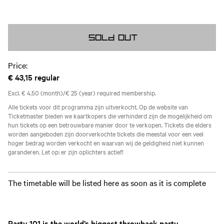
Sold out
Price:
€ 43,15
regular
Excl. € 4,50 (month)/€ 25 (year) required membership.
Alle tickets voor dit programma zijn uitverkocht. Op de website van
Ticketmaster bieden we kaartkopers die verhinderd zijn de mogelijkheid om
hun tickets op een betrouwbare manier door te verkopen. Tickets die elders
worden aangeboden zijn doorverkochte tickets die meestal voor een veel
hoger bedrag worden verkocht en waarvan wij de geldigheid niet kunnen
garanderen. Let op: er zijn oplichters actief!
The timetable will be listed here as soon as it is complete
Party 101 is the world’s biggest throwback party