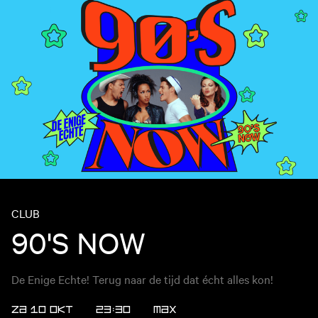
CLUB
90'S NOW
De Enige Echte! Terug naar de tijd dat écht alles kon!
ZA 10 OKT
23:30
MAX