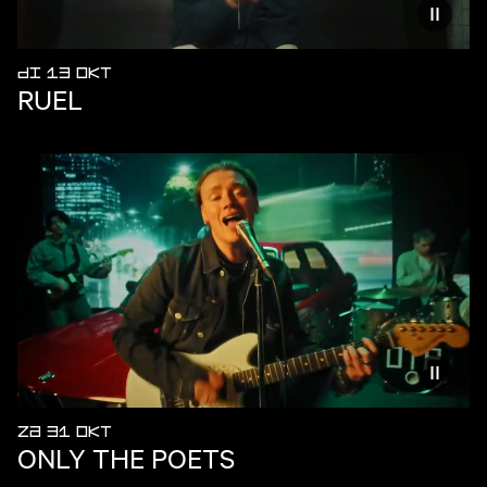
Vermind
DI 13 OKT
RUEL
Vermind
ZA 31 OKT
ONLY THE POETS