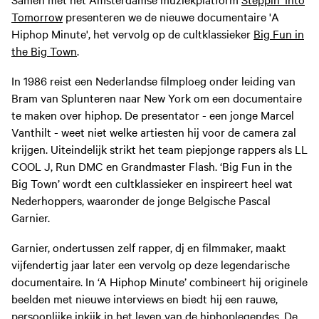
Tomorrow
presenteren we de nieuwe documentaire 'A
Hiphop Minute', het vervolg op de cultklassieker
Big Fun in
the Big Town
.
In 1986 reist een Nederlandse filmploeg onder leiding van
Bram van Splunteren naar New York om een documentaire
te maken over hiphop. De presentator - een jonge Marcel
Vanthilt - weet niet welke artiesten hij voor de camera zal
krijgen. Uiteindelijk strikt het team piepjonge rappers als LL
COOL J, Run DMC en Grandmaster Flash. ‘Big Fun in the
Big Town’ wordt een cultklassieker en inspireert heel wat
Nederhoppers, waaronder de jonge Belgische Pascal
Garnier.
Garnier, ondertussen zelf rapper, dj en filmmaker, maakt
vijfendertig jaar later een vervolg op deze legendarische
documentaire. In ‘A Hiphop Minute’ combineert hij originele
beelden met nieuwe interviews en biedt hij een rauwe,
persoonlijke inkijk in het leven van de hiphoplegendes. De