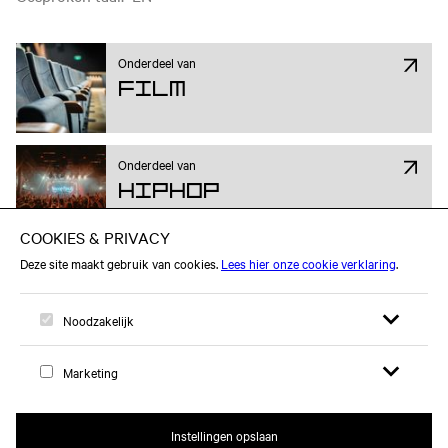
Onderdeel van
Film
Onderdeel van
Hiphop
Attend op Facebook
Open zoekfor
Open me