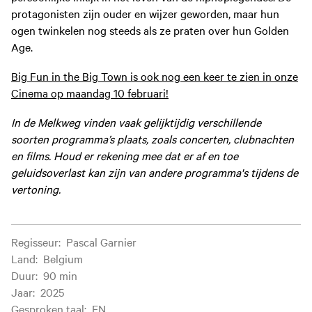
protagonisten zijn ouder en wijzer geworden, maar hun
ogen twinkelen nog steeds als ze praten over hun Golden
Age.
Big Fun in the Big Town is ook nog een keer te zien in onze
Cinema op maandag 10 februari!
In de Melkweg vinden vaak gelijktijdig verschillende
soorten programma’s plaats, zoals concerten, clubnachten
en films. Houd er rekening mee dat er af en toe
geluidsoverlast kan zijn van andere programma's tijdens de
vertoning.
Filminformatie
Regisseur
:
Pascal Garnier
Land
:
Belgium
Duur
:
90 min
Jaar
:
2025
Gesproken taal
:
EN