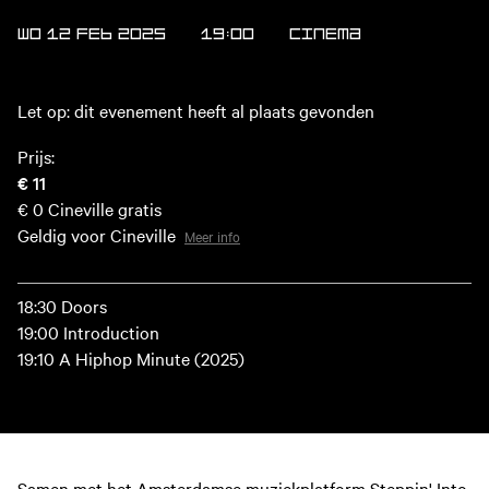
WO 12 FEB 2025
19:00
Cinema
Let op: dit evenement heeft al plaats gevonden
Prijs:
€ 11
€ 0
Cineville gratis
Geldig voor Cineville
Meer info
18:30 Doors
19:00 Introduction
19:10 A Hiphop Minute (2025)
Samen met het Amsterdamse muziekplatform
Steppin' Into