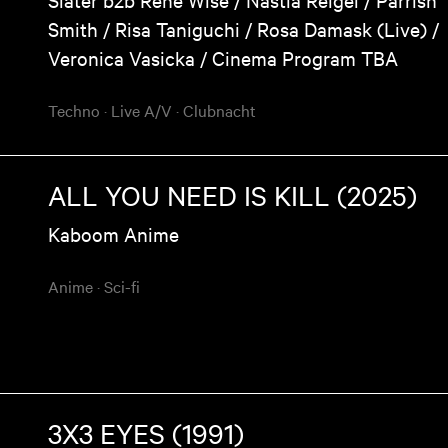
Smith / Risa Taniguchi / Rosa Damask (Live) /
Veronica Vasicka / Cinema Program TBA
Techno
·
Live A/V
·
Clubnacht
ALL YOU NEED IS KILL (2025)
Kaboom Anime
Anime
·
Sci-fi
3X3 EYES (1991)