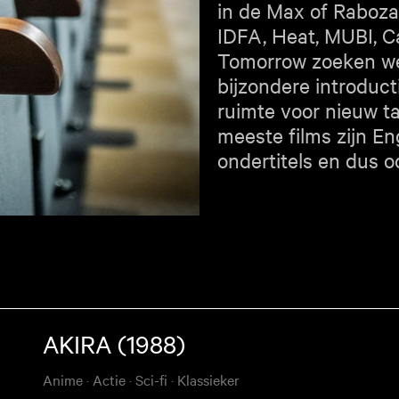
in de Max of Raboza
IDFA, Heat, MUBI, Ca
Tomorrow zoeken we
bijzondere introduct
ruimte voor nieuw ta
meeste films zijn E
ondertitels en dus o
AKIRA (1988)
Anime
·
Actie
·
Sci-fi
·
Klassieker