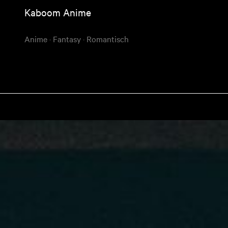
Kaboom Anime
Anime
·
Fantasy
·
Romantisch