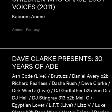
VOICES (2011)
Kaboom Anime
Anime
·
Fantasy
DAVE CLARKE PRESENTS: 30
YEARS OF ADE
Ash Code (Live) / Brutuzz / Daniel Avery b2b
Richard Fearless / Dasha Rush / Dave Clarke /
Dirk Wiertz (Live) / DJ Godfather b2b Von Di /
DJ Hell / DJ Stingray 313 b2b Mell G /
Egyptian Lover / L.F.T. (Live) / Lizz V / Luke
Slater b2b Rene Wise / Nastia Reigel / Parrish