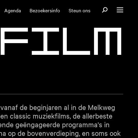
Open zoekformul
Agenda
Bezoekersinfo
Steun ons
Open menu
F
I
L
M
 vanaf de beginjaren al in de Melkweg
en classic muziekfilms, de allerbeste
erende geëngageerde programma's in
ma op de bovenverdieping, en soms ook