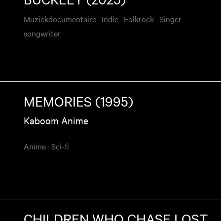
Muziekdocumentaire
·
Indie
·
Folkrock
·
Singer-
songwriter
MEMORIES (1995)
Kaboom Anime
Anime
·
Sci-fi
CHILDREN WHO CHASE LOST