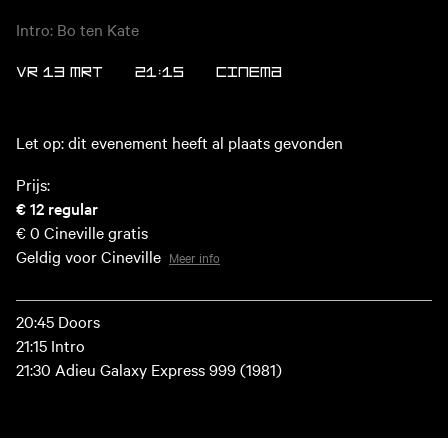
Intro: Bo ten Kate
VR 13 MRT
21:15
CINEMA
Let op: dit evenement heeft al plaats gevonden
Prijs:
€ 12
regular
€ 0
Cineville gratis
Geldig voor Cineville
Meer info
20:45 Doors
21:15 Intro
21:30 Adieu Galaxy Express 999 (1981)