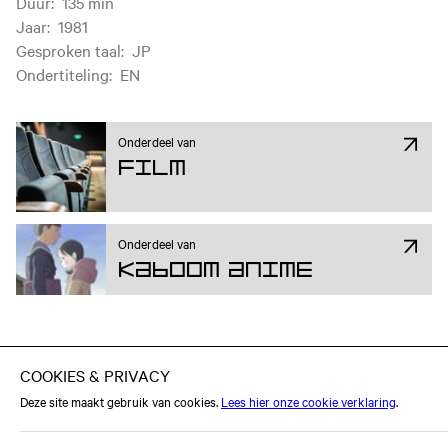
Duur
:
135 min
Jaar
:
1981
Gesproken taal
:
JP
Ondertiteling
:
EN
Onderdeel van
Film
Onderdeel van
Kaboom Anime