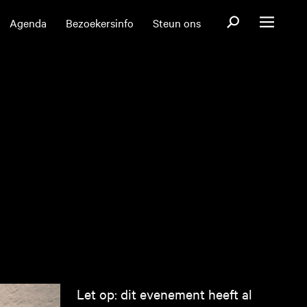
Open zoekformul
Agenda
Bezoekersinfo
Steun ons
Open menu
Let op: dit evenement heeft al