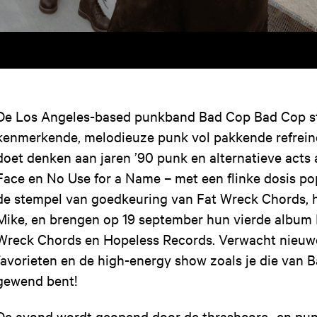
De Los Angeles-based punkband Bad Cop Bad Cop s
kenmerkende, melodieuze punk vol pakkende refrein
doet denken aan jaren ’90 punk en alternatieve acts 
Face en No Use for a Name – met een flinke dosis p
de stempel van goedkeuring van Fat Wreck Chords, h
Mike, en brengen op 19 september hun vierde album L
Wreck Chords en Hopeless Records. Verwacht nieuwe
favorieten en de high-energy show zoals je die van
gewend bent!
De avond wordt geopend door de thrashcore- en pu