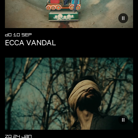
Vermind
DO 10 SEP
ECCA VANDAL
Vermind
ZO 24 JAN