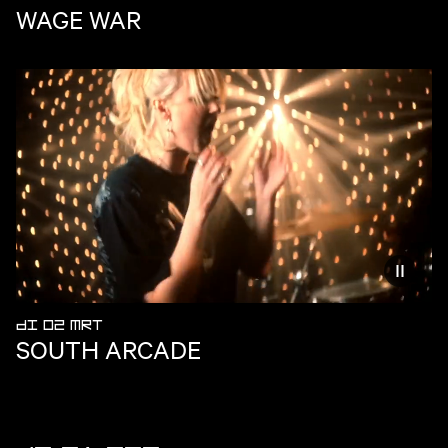
WAGE WAR
Vermind
DI 02 MRT
SOUTH ARCADE