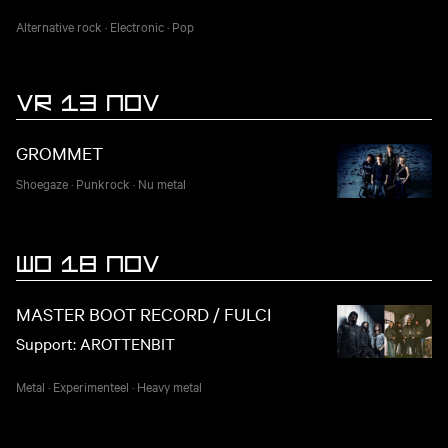
Alternative rock
·
Electronic
·
Pop
VR 13 NOV
GROMMET
Shoegaze
·
Punkrock
·
Nu metal
WO 18 NOV
MASTER BOOT RECORD / FULCI
Support: AROTTENBIT
Metal
·
Experimenteel
·
Heavy metal