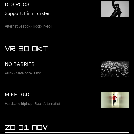
DES ROCS
Support: Finn Forster
Alternative rock
·
Rock-‘n-roll
VR 30 OKT
NO BARRIER
Punk
·
Metalcore
·
Emo
MIKE D 5D
Hardcore hiphop
·
Rap
·
Alternatief
ZO 01 NOV