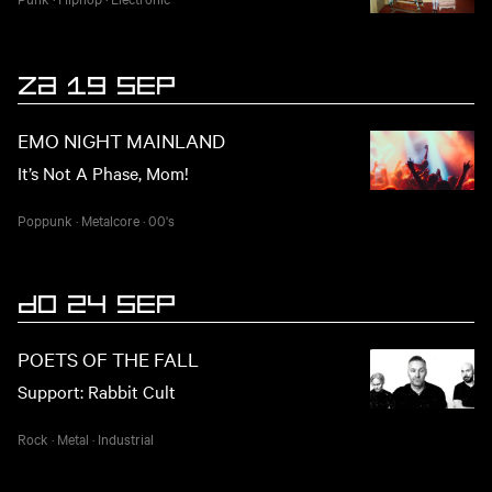
ZA 19 SEP
EMO NIGHT MAINLAND
It’s Not A Phase, Mom!
Poppunk
·
Metalcore
·
00's
DO 24 SEP
POETS OF THE FALL
Support: Rabbit Cult
Rock
·
Metal
·
Industrial