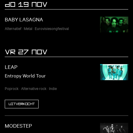
DO 19 NOV
BABY LASAGNA
Alternatief
·
Metal
·
Eurovisiesongfestival
VR 27 NOV
LEAP
Entropy World Tour
Poprock
·
Alternative rock
·
Indie
Uitverkocht
MODESTEP