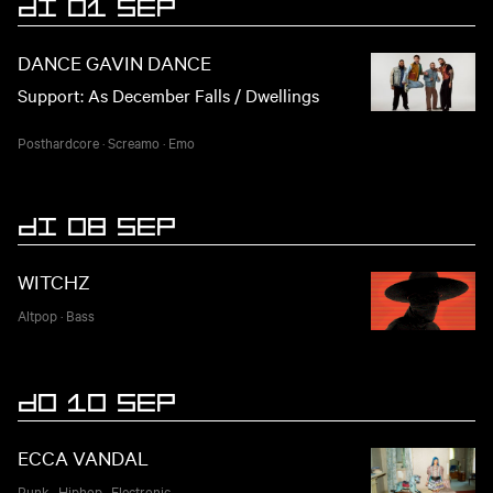
DI 01 SEP
EVENEMENTEN
DANCE GAVIN DANCE
Support: As December Falls / Dwellings
Posthardcore
·
Screamo
·
Emo
DI 08 SEP
WITCHZ
Altpop
·
Bass
DO 10 SEP
ECCA VANDAL
Punk
·
Hiphop
·
Electronic