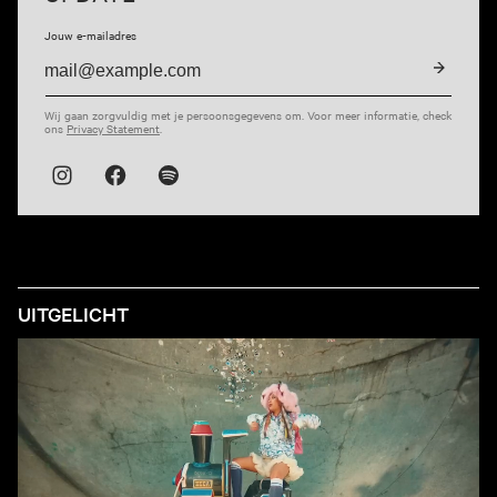
Jouw e-mailadres
Verstuu
Wij gaan zorgvuldig met je persoonsgegevens om. Voor meer informatie, check
ons
Privacy Statement
.
Instagram
Facebook
(externe link)
Spotify
(externe link)
(externe link)
UITGELICHT