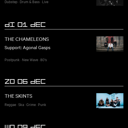
Dubstep
·
Drum & Bass
·
Live
DI 01 DEC
THE CHAMELEONS
Support: Agonal Gasps
Postpunk
·
New Wave
·
80's
ZO 06 DEC
THE SKINTS
Reggae
·
Ska
·
Grime
·
Punk
WO 09 DEC