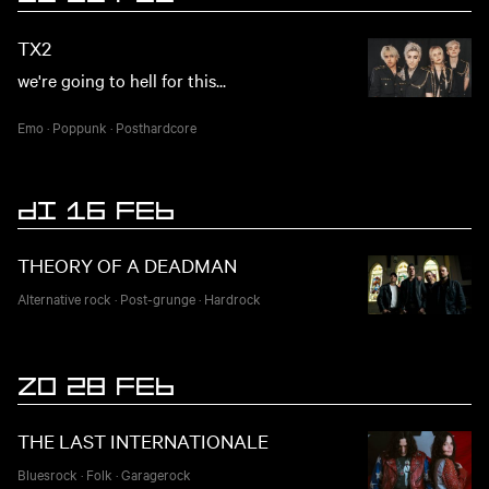
TX2
we're going to hell for this...
Emo
·
Poppunk
·
Posthardcore
DI 16 FEB
THEORY OF A DEADMAN
Alternative rock
·
Post-grunge
·
Hardrock
ZO 28 FEB
THE LAST INTERNATIONALE
Bluesrock
·
Folk
·
Garagerock