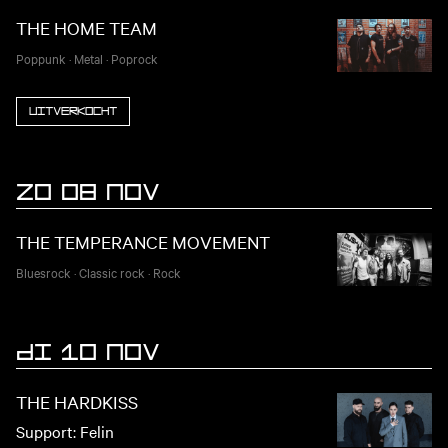
THE HOME TEAM
Poppunk
·
Metal
·
Poprock
Uitverkocht
ZO 08 NOV
THE TEMPERANCE MOVEMENT
Bluesrock
·
Classic rock
·
Rock
DI 10 NOV
THE HARDKISS
Support: Felin