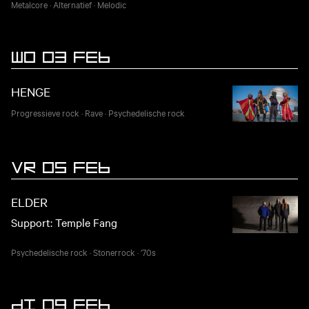
Metalcore
·
Alternatief
·
Melodic
WO 03 FEB
HENGE
Progressieve rock
·
Rave
·
Psychedelische rock
VR 05 FEB
ELDER
Support: Temple Fang
Psychedelische rock
·
Stonerrock
·
'70s
DI 09 FEB