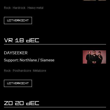
Rock
·
Hardrock
·
Heavy metal
Uitverkocht
VR 18 DEC
DAYSEEKER
Support: Northlane / Siamese
Rock
·
Posthardcore
·
Metalcore
Uitverkocht
ZO 20 DEC