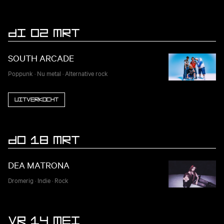
DI 02 MRT
SOUTH ARCADE
Poppunk
·
Nu metal
·
Alternative rock
Uitverkocht
DO 18 MRT
DEA MATRONA
Dromerig
·
Indie
·
Rock
VR 14 MEI