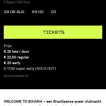
Filaipe | Sly Fox
ZA 08 AUG
23:00
OZ
Tickets
Prijs:
€ 25
late / door
€ 22,50
regular
€ 20
early
€ 17,50
super early (SOLD OUT)
Minimumleeftijd
18+
WELCOME TO BIXARIA – een Braziliaanse queer clubnacht