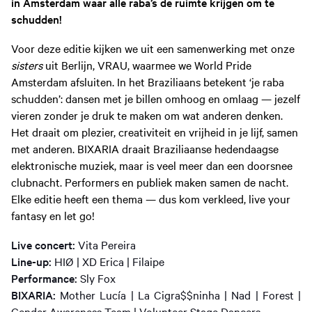
in Amsterdam waar alle raba’s de ruimte krijgen om te
schudden!
Voor deze editie kijken we uit een samenwerking met onze
sisters
uit Berlijn, VRAU, waarmee we World Pride
Amsterdam afsluiten. In het Braziliaans betekent ‘je raba
schudden’: dansen met je billen omhoog en omlaag — jezelf
vieren zonder je druk te maken om wat anderen denken.
Het draait om plezier, creativiteit en vrijheid in je lijf, samen
met anderen. BIXARIA draait Braziliaanse hedendaagse
elektronische muziek, maar is veel meer dan een doorsnee
clubnacht. Performers en publiek maken samen de nacht.
Elke editie heeft een thema — dus kom verkleed, live your
fantasy en let go!
Live concert:
Vita Pereira
Line-up:
HIØ | XD Erica | Filaipe
Performance:
Sly Fox
BIXARIA:
Mother Lucía | La Cigra$$ninha | Nad | Forest |
Gender Awareness Team | Volunteer Stage Dancers