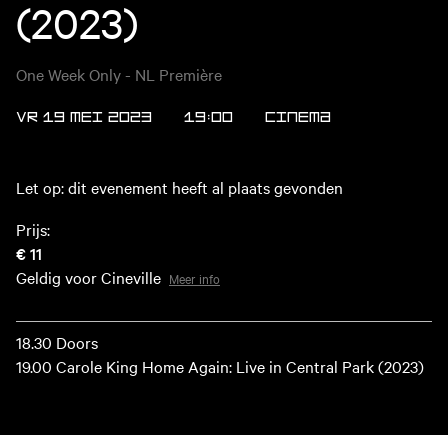
(2023)
One Week Only - NL Première
VR 19 MEI 2023
19:00
Cinema
Let op: dit evenement heeft al plaats gevonden
Prijs:
€ 11
Geldig voor Cineville
Meer info
18.30 Doors
19.00 Carole King Home Again: Live in Central Park (2023)