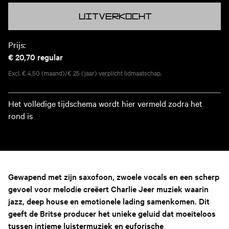
Uitverkocht
Prijs:
€ 20,70
regular
Excl. € 4,50 (maand)/€ 25 (jaar) verplicht lidmaatschap.
Het volledige tijdschema wordt hier vermeld zodra het
rond is
Gewapend met zijn saxofoon, zwoele vocals en een scherp
gevoel voor melodie creëert Charlie Jeer muziek waarin
jazz, deep house en emotionele lading samenkomen. Dit
geeft de Britse producer het unieke geluid dat moeiteloos
tussen intieme luistermuziek en euforische