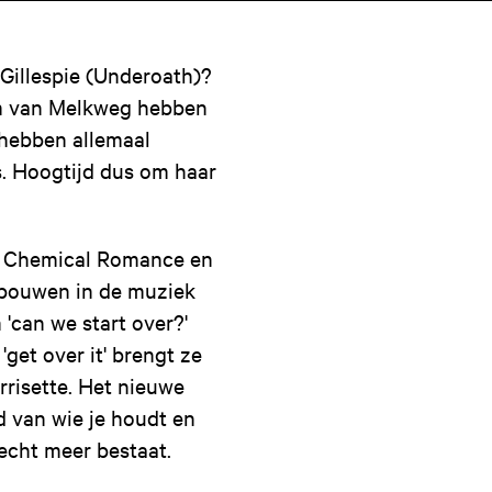
Gillespie (Underoath)?
ium van Melkweg hebben
 hebben allemaal
. Hoogtijd dus om haar
y Chemical Romance en
 bouwen in de muziek
 'can we start over?'
'get over it' brengt ze
rrisette. Het nieuwe
d van wie je houdt en
t echt meer bestaat.