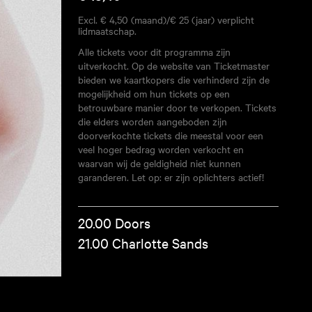
Excl. € 4,50 (maand)/€ 25 (jaar) verplicht
lidmaatschap.
Alle tickets voor dit programma zijn
uitverkocht. Op de website van Ticketmaster
bieden we kaartkopers die verhinderd zijn de
mogelijkheid om hun tickets op een
betrouwbare manier door te verkopen. Tickets
die elders worden aangeboden zijn
doorverkochte tickets die meestal voor een
veel hoger bedrag worden verkocht en
waarvan wij de geldigheid niet kunnen
garanderen. Let op: er zijn oplichters actief!
20.00 Doors
21.00 Charlotte Sands