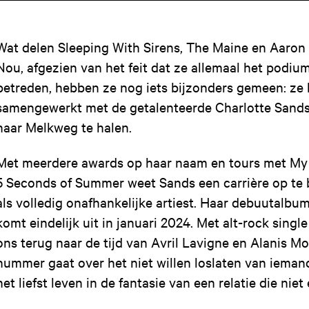
Wat delen Sleeping With Sirens, The Maine en Aaron 
Nou, afgezien van het feit dat ze allemaal het pod
betreden, hebben ze nog iets bijzonders gemeen: ze
samengewerkt met de getalenteerde Charlotte Sands
naar Melkweg te halen.
Met meerdere awards op haar naam en tours met M
5 Seconds of Summer weet Sands een carrière op te
als volledig onafhankelijke artiest. Haar debuutalbum
komt eindelijk uit in januari 2024. Met alt-rock single 
ons terug naar de tijd van Avril Lavigne en Alanis Mo
nummer gaat over het niet willen loslaten van ieman
het liefst leven in de fantasie van een relatie die nie