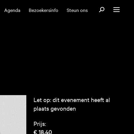
Open zoekformul
Agenda
Bezoekersinfo
Steun ons
Open menu
Let op: dit evenement heeft al
plaats gevonden
Prijs:
€ 18,40