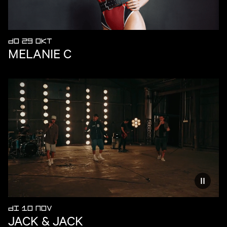
DO 29 OKT
MELANIE C
Vermind
DI 10 NOV
JACK & JACK